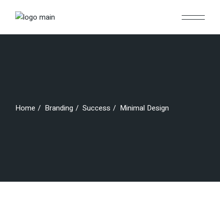
Skip
to
the
content
Home
Branding
Success
Minimal Design